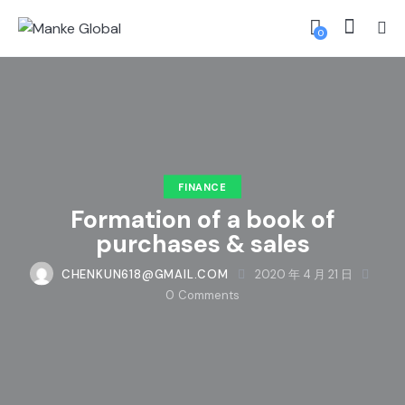
0
FINANCE
Formation of a book of
purchases & sales
CHENKUN618@GMAIL.COM
2020 年 4 月 21 日
0
Comments