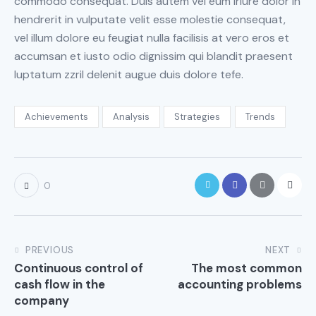
commodo consequat. Duis autem vel eum iriure dolor in
hendrerit in vulputate velit esse molestie consequat,
vel illum dolore eu feugiat nulla facilisis at vero eros et
accumsan et iusto odio dignissim qui blandit praesent
luptatum zzril delenit augue duis dolore tefe.
Achievements
Analysis
Strategies
Trends
0
PREVIOUS
NEXT
Continuous control of
The most common
cash flow in the
accounting problems
company