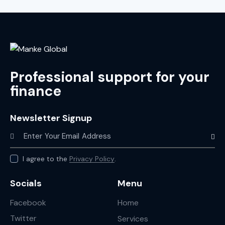
Professional support for your
finance
Newsletter Signup
Subscr
I agree to the
Privacy Policy
.
Socials
Menu
Facebook
Home
Twitter
Services