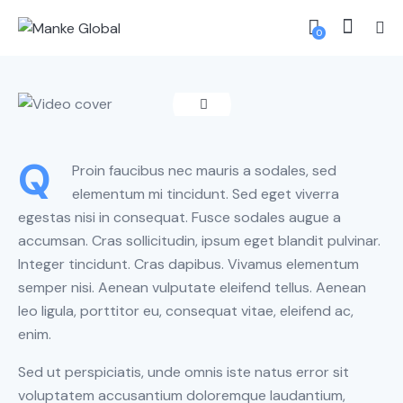
MARKETING
Documents required for
0
business analysis
CHENKUN618@GMAIL.COM
2020 年 5 月 14 日
0
Comments
Q
Proin faucibus nec mauris a sodales, sed
elementum mi tincidunt. Sed eget viverra
egestas nisi in consequat. Fusce sodales augue a
accumsan. Cras sollicitudin, ipsum eget blandit pulvinar.
Integer tincidunt. Cras dapibus. Vivamus elementum
semper nisi. Aenean vulputate eleifend tellus. Aenean
leo ligula, porttitor eu, consequat vitae, eleifend ac,
enim.
Sed ut perspiciatis, unde omnis iste natus error sit
voluptatem accusantium doloremque laudantium,