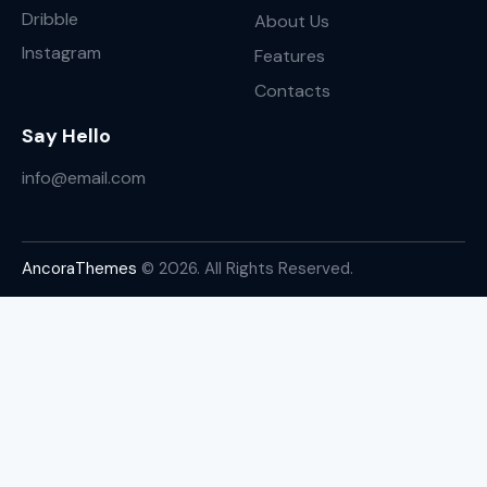
Dribble
About Us
Instagram
Features
Contacts
Say Hello
info@email.com
AncoraThemes
© 2026. All Rights Reserved.